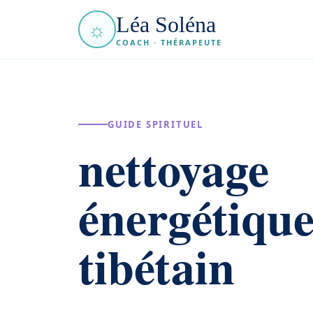
Léa Soléna
☼
COACH · THÉRAPEUTE
GUIDE SPIRITUEL
nettoyage
énergétiqu
tibétain