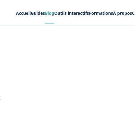
Accueil
Guides
Blog
Outils interactifs
Formations
À propos
C
e