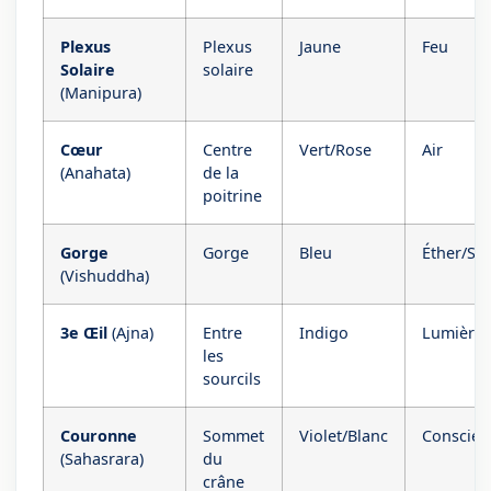
Plexus
Plexus
Jaune
Feu
Solaire
solaire
(Manipura)
Cœur
Centre
Vert/Rose
Air
(Anahata)
de la
poitrine
Gorge
Gorge
Bleu
Éther/So
(Vishuddha)
3e Œil
(Ajna)
Entre
Indigo
Lumière
les
sourcils
Couronne
Sommet
Violet/Blanc
Conscien
(Sahasrara)
du
crâne