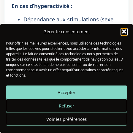
En cas d’hyperactivité :
Dépendance aux stimulations (sexe,
drogues, sensations fortes)
Gérer le consentement
Montagnes russes émotionnelles,
Pour offrir les meilleures expériences, nous utilisons des technologies
réactions émotionnelles excessives
telles que les cookies pour stocker et/ou accéder aux informations des
appareils. Le fait de consentir à ces technologies nous permettra de
Dispersion créative, incapacité à
traiter des données telles que le comportement de navigation ou les ID
finaliser les projets
uniques sur ce site. Le fait de ne pas consentir ou de retirer son
consentement peut avoir un effet négatif sur certaines caractéristiques
et fonctions.
Techniques pour Réveiller Votre
Chakra Sacré
Accepter
Mouvement fluide :
Le chakra sacré adore
Refuser
le mouvement circulaire et fluide.
Voir les préférences
Pratiquez :