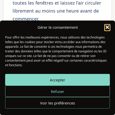
toutes les fenêtres et laissez l'air circuler
librement au moins une heure avant de
commencer.
Gérer le consentement
Étape 2 — La purification
personnelle
Pour offrir les meilleures expériences, nous utilisons des technologies
telles que les cookies pour stocker et/ou accéder aux informations des
appareils. Le fait de consentir à ces technologies nous permettra de
Avant de nettoyer l'espace des autres,
traiter des données telles que le comportement de navigation ou les ID
uniques sur ce site. Le fait de ne pas consentir ou de retirer son
nettoyez-vous vous-même. Prenez une
consentement peut avoir un effet négatif sur certaines caractéristiques
douche ou un bain conscient —
et fonctions.
idéalement un bain de sel marin ou
Accepter
d'eau dans laquelle vous aurez déposé
quelques gouttes d'huile essentielle de
Refuser
lavande fine ou d'ylang-ylang. Habillez-
Voir les préférences
vous avec des vêtements blancs ou de
couleur claire si possible. Prenez ensuite