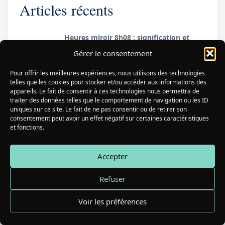
Articles récents
Heures miroir 8h08 : signification et
message caché
Gérer le consentement
6 Août 2026
Pour offrir les meilleures expériences, nous utilisons des technologies
2h02 Signification : Ce Que Cette Heure
telles que les cookies pour stocker et/ou accéder aux informations des
Miroir Révèle
appareils. Le fait de consentir à ces technologies nous permettra de
6 Août 2026
traiter des données telles que le comportement de navigation ou les ID
uniques sur ce site. Le fait de ne pas consentir ou de retirer son
333 Signification Flamme Jumelle : Le
consentement peut avoir un effet négatif sur certaines caractéristiques
Message Caché
et fonctions.
5 Août 2026
Accepter
Heures miroirs 5h55 : signification et
message caché
4 Août 2026
Refuser
Voir les préférences