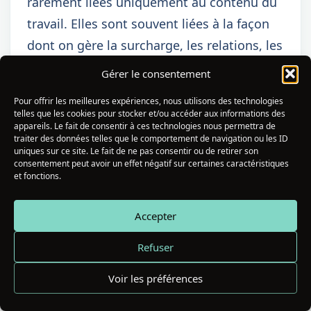
rarement liées uniquement au contenu du
travail. Elles sont souvent liées à la façon
dont on gère la surcharge, les relations, les
exigences contradictoires et les croyances
Gérer le consentement
sur la performance. Travailler sur ces
Pour offrir les meilleures expériences, nous utilisons des technologies
leviers produit des résultats durables,
telles que les cookies pour stocker et/ou accéder aux informations des
appareils. Le fait de consentir à ces technologies nous permettra de
quelle que soit l’entreprise. Cela dit, il
traiter des données telles que le comportement de navigation ou les ID
existe des situations où l’environnement
uniques sur ce site. Le fait de ne pas consentir ou de retirer son
consentement peut avoir un effet négatif sur certaines caractéristiques
professionnel est objectivement toxique —
et fonctions.
management abusif, surcharge
Accepter
structurelle, harcèlement. Dans ces cas, la
gestion du stress ne résout pas le
Refuser
problème à la source.
Voir les préférences
Quand consulter un professionnel pour