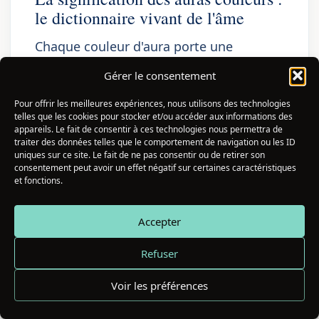
le dictionnaire vivant de l'âme
Chaque couleur d'aura porte une
signification symbolique, vibratoire et
Gérer le consentement
psychologique précise qui permet de
Pour offrir les meilleures expériences, nous utilisons des technologies
déchiffrer l'état intérieur, les forces et les
telles que les cookies pour stocker et/ou accéder aux informations des
appareils. Le fait de consentir à ces technologies nous permettra de
défis actuels d'une personne, offrant
traiter des données telles que le comportement de navigation ou les ID
ainsi une cartographie vivante de son
uniques sur ce site. Le fait de ne pas consentir ou de retirer son
consentement peut avoir un effet négatif sur certaines caractéristiques
monde intérieur.
et fonctions.
Les auras couleurs constituent l'un des
Accepter
systèmes symboliques les plus riches et
Refuser
les plus cohérents que je connaisse.
Après dix ans de lecture des auras et des
Voir les préférences
centaines de consultations individuelles,