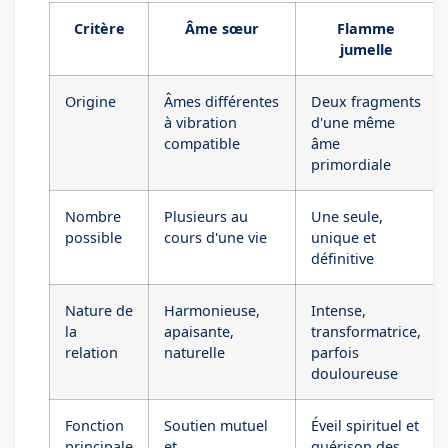
Critère
Âme sœur
Flamme
jumelle
Origine
Âmes différentes
Deux fragments
à vibration
d'une même
compatible
âme
primordiale
Nombre
Plusieurs au
Une seule,
possible
cours d'une vie
unique et
définitive
Nature de
Harmonieuse,
Intense,
la
apaisante,
transformatrice,
relation
naturelle
parfois
douloureuse
Fonction
Soutien mutuel
Éveil spirituel et
principale
et
guérison des