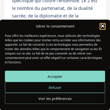
spécifique qui colore l'ensemble. Le 2 est
le nombre du partenariat, de la dualité
sacrée, de la diplomatie et de la
coopération — il parle de deux qui
Gérer le consentement
deviennent un tout en restant deux. Le 0
Pour offrir les meilleures expériences, nous utilisons des technologies
est le nombre du divin, de l'infini, du
telles que les cookies pour stocker et/ou accéder aux informations des
appareils. Le fait de consentir à ces technologies nous permettra de
potentiel pur et du recommencement
traiter des données telles que le comportement de navigation ou les ID
éternel — il amplifie l'énergie de tous les
uniques sur ce site. Le fait de ne pas consentir ou de retirer son
consentement peut avoir un effet négatif sur certaines caractéristiques
nombres qui l'entourent et leur confère
et fonctions.
une dimension transcendante.
Ensemble, dans la séquence 20-20, ils
Accepter
créent une énergie de partenariat divin
Refuser
renouvelé — une invitation à embrasser
Voir les préférences
à la fois la relation avec votre flamme
jumelle ET la relation avec votre propre