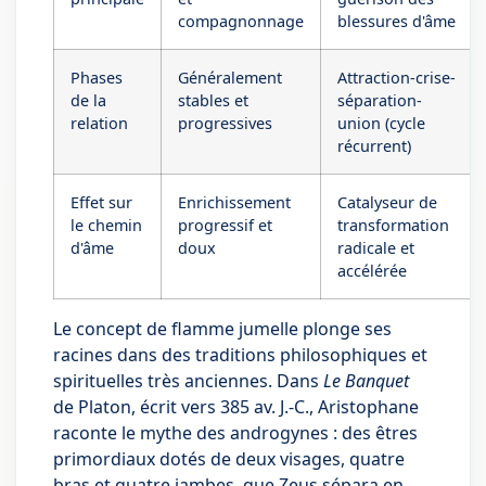
compagnonnage
blessures d'âme
Phases
Généralement
Attraction-crise-
de la
stables et
séparation-
relation
progressives
union (cycle
récurrent)
Effet sur
Enrichissement
Catalyseur de
le chemin
progressif et
transformation
d'âme
doux
radicale et
accélérée
Le concept de flamme jumelle plonge ses
racines dans des traditions philosophiques et
spirituelles très anciennes. Dans
Le Banquet
de Platon, écrit vers 385 av. J.-C., Aristophane
raconte le mythe des androgynes : des êtres
primordiaux dotés de deux visages, quatre
bras et quatre jambes, que Zeus sépara en