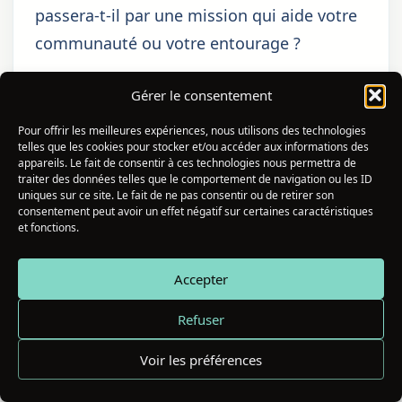
passera-t-il par une mission qui aide votre
communauté ou votre entourage ?
Pendant les Moments de Doute
Gérer le consentement
Spirituel
Pour offrir les meilleures expériences, nous utilisons des technologies
telles que les cookies pour stocker et/ou accéder aux informations des
Quand 12h12 apparaît alors que vous
appareils. Le fait de consentir à ces technologies nous permettra de
traversez une crise de foi ou un
traiter des données telles que le comportement de navigation ou les ID
uniques sur ce site. Le fait de ne pas consentir ou de retirer son
questionnement profond sur votre chemin
consentement peut avoir un effet négatif sur certaines caractéristiques
et fonctions.
spirituel, prenez-le comme un
encouragement direct du ciel. L’univers
Accepter
vous dit : ne lâche pas, la lumière est plus
Refuser
proche que tu ne le penses.
Voir les préférences
L’ange Hahaiah, protecteur de cette heure,
est spécifiquement associé au refuge