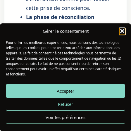
cette prise de conscience.
La phase de réconciliation
imminente
: Dans les semaines ou
Gérer le consentement
les jours précédant un contact ou
Pour offrir les meilleures expériences, nous utilisons des technologies
une réconciliation, les deux
telles que les cookies pour stocker et/ou accéder aux informations des
flammes reçoivent souvent des
appareils. Le fait de consentir à ces technologies nous permettra de
traiter des données telles que le comportement de navigation ou les ID
signaux similaires de manière
uniques sur ce site. Le fait de ne pas consentir ou de retirer son
consentement peut avoir un effet négatif sur certaines caractéristiques
simultanée — comme si l'univers
et fonctions.
préparait le terrain.
La phase de séparation nécessaire
Accepter
: Paradoxalement, 10h10 peut aussi
Refuser
apparaître quand il est temps de
lâcher une connection toxique
Voir les préférences
qu'on a pris pour une flamme