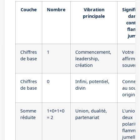
Couche
Nombre
Vibration
Signific
principale
dans 
conte
flam
jumel
Chiffres
1
Commencement,
Votre â
de base
leadership,
affirme 
création
souvera
Chiffres
0
Infini, potentiel,
Connex
de base
divin
au sour
originel
Somme
1+0+1+0
Union, dualité,
L'union 
réduite
= 2
partenariat
deux
polarité
flamme
jumelle