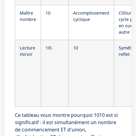
Maître
10
Accomplissement
Clôture 
nombre
cyclique
cycle po
en ouvri
autre
Lecture
10\
10
Symétrie
miroir
reflet
Ce tableau vous montre pourquoi 1010 est si
significatif : il est simultanément un nombre
de commencement ET d'union,